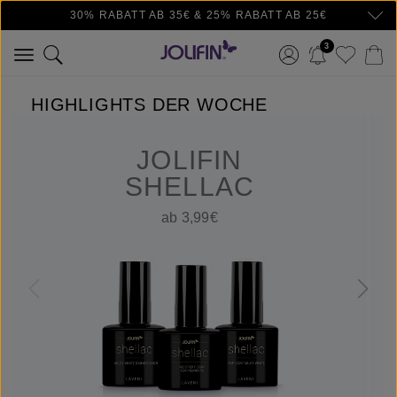
30% RABATT AB 35€ & 25% RABATT AB 25€
Zum Hauptinhalt springen
3
HIGHLIGHTS DER WOCHE
JOLIFIN
SHELLAC
ab 3,99€