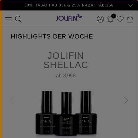
30% RABATT AB 35€ & 25% RABATT AB 25€
Zum Hauptinhalt springen
3
HIGHLIGHTS DER WOCHE
JOLIFIN
SHELLAC
ab 3,99€