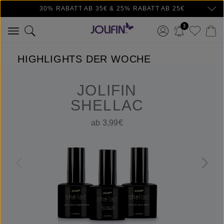
30% RABATT AB 35€ & 25% RABATT AB 25€
Zum Hauptinhalt springen
3
HIGHLIGHTS DER WOCHE
JOLIFIN
SHELLAC
ab 3,99€