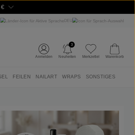
5€
DEU
3
Anmelden
Neuheiten
Merkzettel
Warenkorb
SEL
FEILEN
NAILART
WRAPS
SONSTIGES