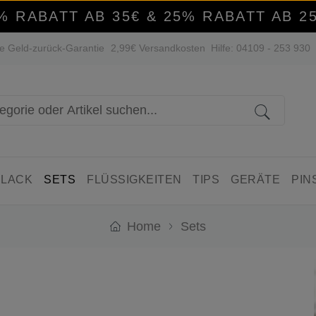
% RABATT AB 35€ & 25% RABATT AB 2
e Geld-zurück-Garantie
2,99€ Versandkosten
Hilfe: 04109 - 253 930
 LACK
SETS
FLÜSSIGKEITEN
TIPS
GERÄTE
PIN
Home
Sets