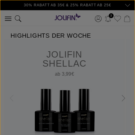
30% RABATT AB 35€ & 25% RABATT AB 25€
Zum Hauptinhalt springen
3
HIGHLIGHTS DER WOCHE
JOLIFIN
SHELLAC
ab 3,99€