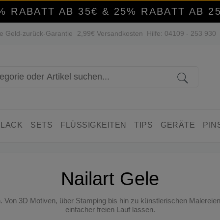
% RABATT AB 35€ & 25% RABATT AB 2
e Geld-zurück-Garantie
2,99€ Versandkosten
Hilfe: 04109 - 253 930
 LACK
SETS
FLÜSSIGKEITEN
TIPS
GERÄTE
PIN
Nailart Gele
n. Von 3D Motiven, über Stamping bis hin zu künstlerischen Malereien 
einfacher freien Lauf lassen.