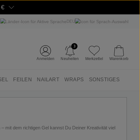
5€
DEU
3
Anmelden
Neuheiten
Merkzettel
Warenkorb
SEL
FEILEN
NAILART
WRAPS
SONSTIGES
– mit dem richtigen Gel kannst Du Deiner Kreativität viel