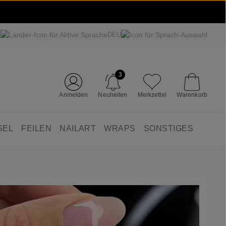
DEU
3
Anmelden
Neuheiten
Merkzettel
Warenkorb
SEL
FEILEN
NAILART
WRAPS
SONSTIGES