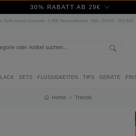
30% RABATT AB 29€
e Geld-zurück-Garantie
2,99€ Versandkosten
Hilfe: 04109 - 253 930
 LACK
SETS
FLÜSSIGKEITEN
TIPS
GERÄTE
PIN
Home
Trends