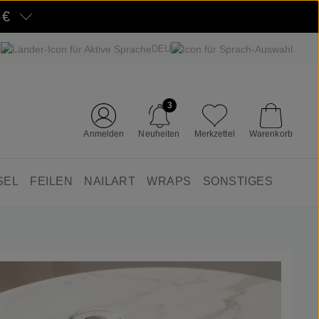
5€
DEU
3
Anmelden
Neuheiten
Merkzettel
Warenkorb
SEL
FEILEN
NAILART
WRAPS
SONSTIGES