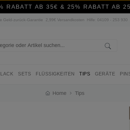
% RABATT AB 35€ & 25% RABATT AB 2
e Geld-zurück-Garantie
2,99€ Versandkosten
Hilfe: 04109 - 253 930
 LACK
SETS
FLÜSSIGKEITEN
TIPS
GERÄTE
PIN
Home
Tips