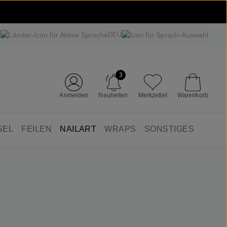
DEU
3
Anmelden
Neuheiten
Merkzettel
Warenkorb
SEL
FEILEN
NAILART
WRAPS
SONSTIGES