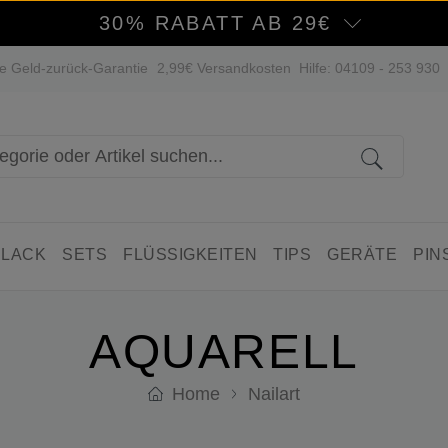
30% RABATT AB 29€
e Geld-zurück-Garantie
2,99€ Versandkosten
Hilfe: 04109 - 253 930
 LACK
SETS
FLÜSSIGKEITEN
TIPS
GERÄTE
PIN
AQUARELL
Home
Nailart