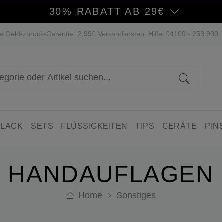
30% RABATT AB 29€
e Geld-zurück-Garantie
2,99€ Versandkosten
Hilfe: 04109 - 253 930
 LACK
SETS
FLÜSSIGKEITEN
TIPS
GERÄTE
PIN
HANDAUFLAGEN
Home
Sonstiges