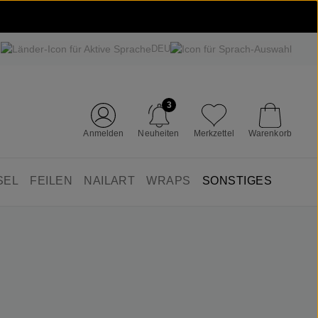
DEU
3
Anmelden
Neuheiten
Merkzettel
Warenkorb
SEL
FEILEN
NAILART
WRAPS
SONSTIGES