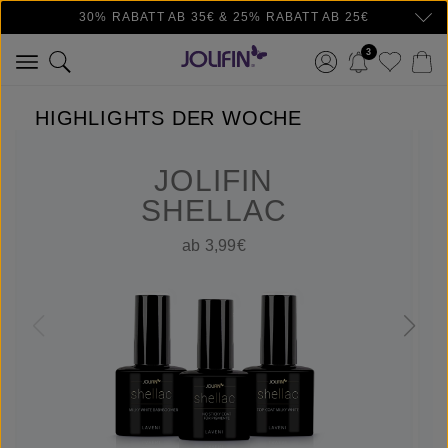
30% RABATT AB 35€ & 25% RABATT AB 25€
Zum Hauptinhalt springen
3
HIGHLIGHTS DER WOCHE
JOLIFIN
SHELLAC
ab 3,99€