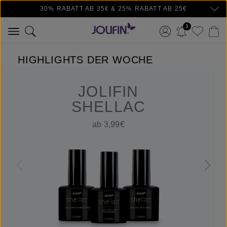
30% RABATT AB 35€ & 25% RABATT AB 25€
Zum Hauptinhalt springen
3
HIGHLIGHTS DER WOCHE
JOLIFIN
SHELLAC
ab 3,99€