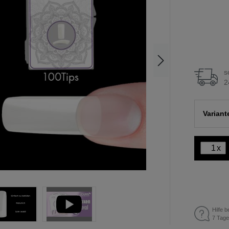
s
2
Variant
x
Hilfe b
7 Tage