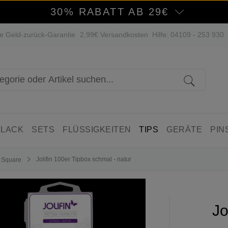
30% RABATT AB 29€
e Geld-zurück-Garantie
2,99€ Versandkosten
Hilfe: 04109 - 253 930
 LACK
SETS
FLÜSSIGKEITEN
TIPS
GERÄTE
PIN
Jolifin 100er Tipbox schmal - natur
 Square
Jo