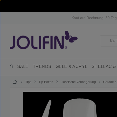
m Hauptinhalt springen
Zur Suche springen
Zur Hauptnavigation springen
Kauf auf Rechnung
30 Tag
SALE
TRENDS
GELE & ACRYL
SHELLAC &
Tips
Tip-Boxen
klassische Verlängerung
Gerade &
Bildergalerie überspringen