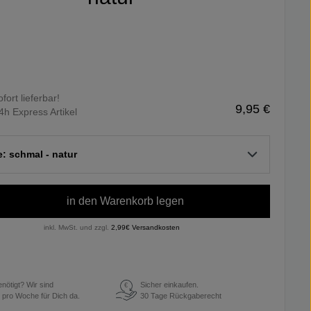
ofort lieferbar!
9,95 €
4h Express Artikel
e: schmal - natur
in den Warenkorb legen
inkl. MwSt. und zzgl.
2,99€ Versandkosten
enötigt? Wir sind
Sicher einkaufen.
€
 pro Woche für Dich da.
30 Tage Rückgaberecht