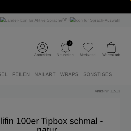
DEU
3
Anmelden
Neuheiten
Merkzettel
Warenkorb
SEL
FEILEN
NAILART
WRAPS
SONSTIGES
ArtikelNr: 11513
lifin 100er Tipbox schmal -
natur