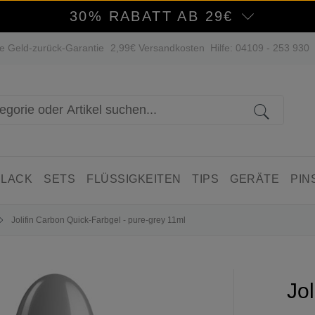
30% RABATT AB 29€
e Geld-zurück-Garantie
2,99€ Versandkosten
Hilfe: 04109 - 253 930
 LACK
SETS
FLÜSSIGKEITEN
TIPS
GERÄTE
PIN
Jolifin Carbon Quick-Farbgel - pure-grey 11ml
Jol