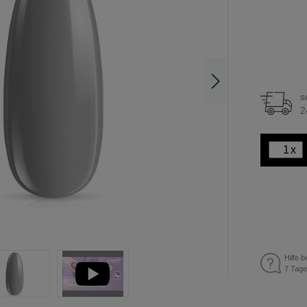
s
2
x
Hilfe b
7 Tage