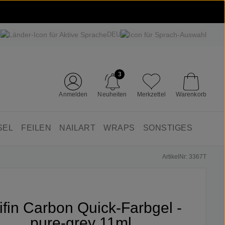
DEU
3
Anmelden
Neuheiten
Merkzettel
Warenkorb
SEL
FEILEN
NAILART
WRAPS
SONSTIGES
ArtikelNr: 3367T
ifin Carbon Quick-Farbgel -
pure-grey 11ml