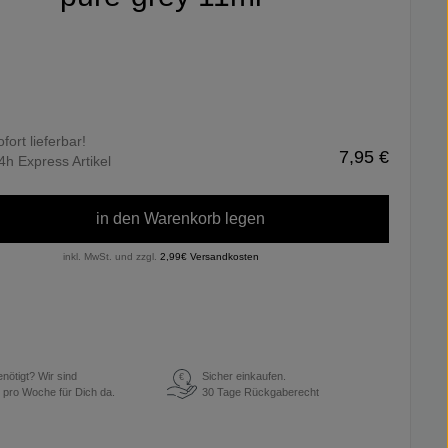
ofort lieferbar!
7,95 €
4h Express Artikel
in den Warenkorb legen
inkl. MwSt. und zzgl.
2,99€ Versandkosten
enötigt? Wir sind
Sicher einkaufen.
€
 pro Woche für Dich da.
30 Tage Rückgaberecht