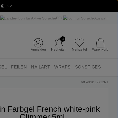
5€
DEU
3
Anmelden
Neuheiten
Merkzettel
Warenkorb
SEL
FEILEN
NAILART
WRAPS
SONSTIGES
ArtikelNr: 12722NT
fin Farbgel French white-pink
Glimmer 5ml