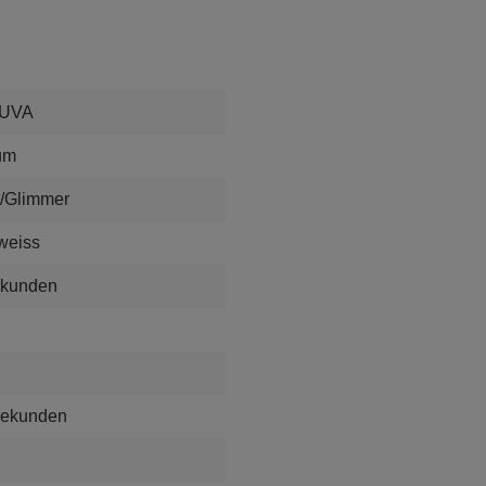
 UVA
um
er/Glimmer
 weiss
ekunden
Sekunden