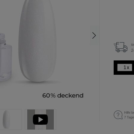
s
2
x
Hilfe b
7 Tage