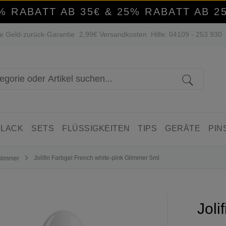
% RABATT AB 35€ & 25% RABATT AB 2
e Geld-zurück-Garantie
2,99€ Versandkosten
Hilfe: 04109 - 253 930
 LACK
SETS
FLÜSSIGKEITEN
TIPS
GERÄTE
PIN
Jolifin Farbgel French white-pink Glimmer 5ml
Glimmer
Joli