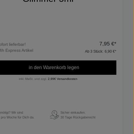
7,95 €*
ofort lieferbar!
4h Express Artikel
Ab
3
Stück:
6,90 €*
in den Warenkorb legen
inkl. MwSt. und zzgl.
2,99€ Versandkosten
enötigt? Wir sind
Sicher einkaufen.
€
 pro Woche für Dich da.
30 Tage Rückgaberecht