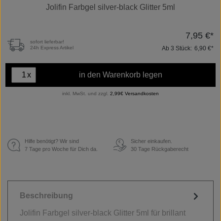
Jolifin Farbgel silver-black Glitter 5ml
7,95 €*
sofort lieferbar!
Ab
3
Stück:
6,90 €*
24h Express Artikel
x
in den Warenkorb legen
inkl. MwSt. und zzgl.
2,99€ Versandkosten
Hilfe benötigt? Wir sind
Sicher einkaufen.
€
7 Tage pro Woche für Dich da.
30 Tage Rückgaberecht
Beschreibung
Jolifin Farbgel silver-black Glitter 5ml für brillant