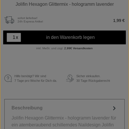
Jolifin Hexagon Glittermix - hologramm lavender
sofort lieferbar!
1,99 €
24h Express Artikel
x
in den Warenkorb legen
inkl. MwSt. und zzgl.
2,99€ Versandkosten
Hilfe benötigt? Wir sind
Sicher einkaufen.
€
7 Tage pro Woche für Dich da.
30 Tage Rückgaberecht
Beschreibung
Jolifin Hexagon Glittermix - hologramm lavender für
ein atemberaubend schillerndes Naildesign Jolifin