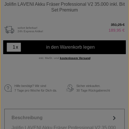
Jolifin LAVENI Akku Fräser Professional V2 35.000 inkl. Bit
Set Premium
351,25 €
sofort lieferbar!
189,95 €
24h Express Artikel
x
in den Warenkorb legen
inkl. MwSt. und
kostenlosem Versand
Hilfe benötigt? Wir sind
Sicher einkaufen.
€
7 Tage pro Woche für Dich da.
30 Tage Rückgaberecht
Beschreibung
Jolifin LAVENI Akku Fräser Professional V2 35.000