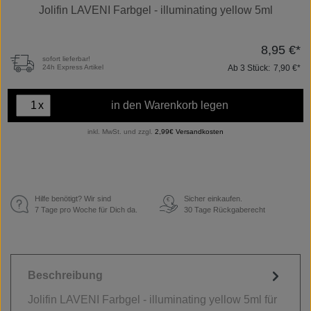
Jolifin LAVENI Farbgel - illuminating yellow 5ml
8,95 €*
sofort lieferbar!
Ab
3
Stück:
7,90 €*
24h Express Artikel
x
in den Warenkorb legen
inkl. MwSt. und zzgl.
2,99€ Versandkosten
Hilfe benötigt? Wir sind
Sicher einkaufen.
€
7 Tage pro Woche für Dich da.
30 Tage Rückgaberecht
Beschreibung
Jolifin LAVENI Farbgel - illuminating yellow 5ml für