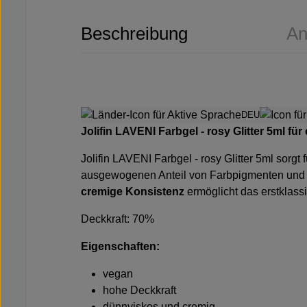
Beschreibung
An
DEU
Jolifin LAVENI Farbgel - rosy Glitter 5ml
für
Jolifin LAVENI Farbgel - rosy Glitter 5ml
sorgt 
ausgewogenen Anteil von Farbpigmenten und k
cremige Konsistenz
ermöglicht das erstklass
Deckkraft: 70%
Eigenschaften:
vegan
hohe Deckkraft
dünnviskos und cremig