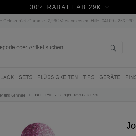
30% RABATT AB 29€
e Geld-zurück-Garantie
2,99€ Versandkosten
Hilfe: 04109 - 253 930
 LACK
SETS
FLÜSSIGKEITEN
TIPS
GERÄTE
PIN
Jolifin LAVENI Farbgel - rosy Glitter 5ml
tter und Glimmer
Jo