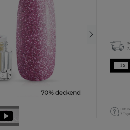
s
2
x
Hilfe b
7 Tage