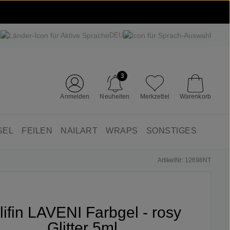
DEU
3
Anmelden
Neuheiten
Merkzettel
Warenkorb
SEL
FEILEN
NAILART
WRAPS
SONSTIGES
ArtikelNr: 12698NT
lifin LAVENI Farbgel - rosy
Glitter 5ml