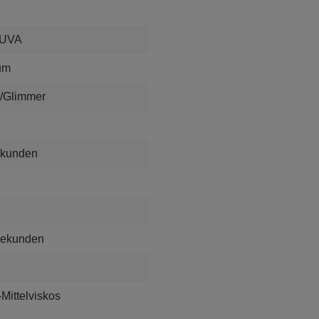
 UVA
um
er/Glimmer
ekunden
Sekunden
Mittelviskos