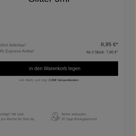
8,95 €*
ofort lieferbar!
4h Express Artikel
Ab
3
Stück:
7,90 €*
in den Warenkorb legen
inkl. MwSt. und zzgl.
2,99€ Versandkosten
enötigt? Wir sind
Sicher einkaufen.
€
 pro Woche für Dich da.
30 Tage Rückgaberecht