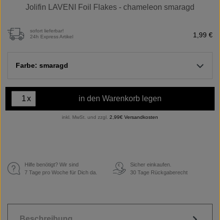
Jolifin LAVENI Foil Flakes - chameleon smaragd
sofort lieferbar!
1,99 €
24h Express Artikel
Farbe: smaragd
x
in den Warenkorb legen
inkl. MwSt. und zzgl.
2,99€ Versandkosten
Hilfe benötigt? Wir sind
Sicher einkaufen.
€
7 Tage pro Woche für Dich da.
30 Tage Rückgaberecht
Beschreibung