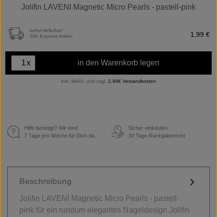
Jolifin LAVENI Magnetic Micro Pearls - pastell-pink
sofort lieferbar!
1,99 €
24h Express Artikel
x
in den Warenkorb legen
inkl. MwSt. und zzgl.
2,99€ Versandkosten
Hilfe benötigt? Wir sind
Sicher einkaufen.
€
7 Tage pro Woche für Dich da.
30 Tage Rückgaberecht
Beschreibung
Jolifin LAVENI Magnetic Micro Pearls - pastell-
pink für ein rundum elegantes Nageldesign Jolifin