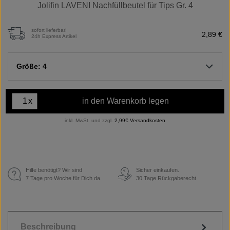
Jolifin LAVENI Nachfüllbeutel für Tips Gr. 4
sofort lieferbar!
2,89 €
24h Express Artikel
Größe: 4
x
in den Warenkorb legen
inkl. MwSt. und zzgl.
2,99€ Versandkosten
Hilfe benötigt? Wir sind
Sicher einkaufen.
€
7 Tage pro Woche für Dich da.
30 Tage Rückgaberecht
Beschreibung