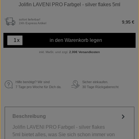
Jolifin LAVENI PRO Farbgel - silver flakes 5ml
sofort lieferbar!
9,95 €
24h Express Artikel
x
in den Warenkorb legen
inkl. MwSt. und zzgl.
2,99€ Versandkosten
Hilfe benötigt? Wir sind
Sicher einkaufen.
€
7 Tage pro Woche für Dich da.
30 Tage Rückgaberecht
Beschreibung
Jolifin LAVENI PRO Farbgel - silver flakes
5ml bietet alles, was Sie sich schon immer von