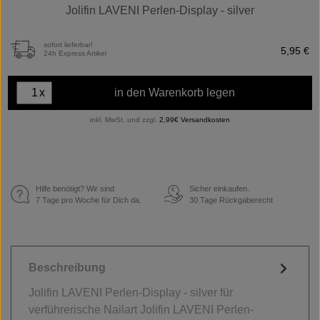
Jolifin LAVENI Perlen-Display - silver
sofort lieferbar!
5,95 €
24h Express Artikel
x
in den Warenkorb legen
inkl. MwSt. und zzgl.
2,99€ Versandkosten
Hilfe benötigt? Wir sind
Sicher einkaufen.
€
7 Tage pro Woche für Dich da.
30 Tage Rückgaberecht
Beschreibung
Jolifin LAVENI Perlen-Display - silver für
verführerische Nailart Jolifin LAVENI Perlen-