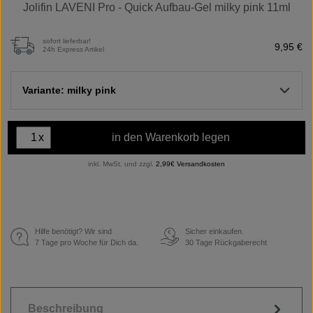
Jolifin LAVENI Pro - Quick Aufbau-Gel milky pink 11ml
sofort lieferbar!
9,95 €
24h Express Artikel
Variante: milky pink
x
in den Warenkorb legen
inkl. MwSt. und zzgl.
2,99€ Versandkosten
Hilfe benötigt? Wir sind
Sicher einkaufen.
€
7 Tage pro Woche für Dich da.
30 Tage Rückgaberecht
Beschreibung