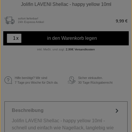
Jolifin LAVENI Shellac - happy yellow 10ml
sofort lieferbar!
9,99 €
24h Express Artikel
x
in den Warenkorb legen
inkl. MwSt. und zzgl.
2,99€ Versandkosten
Hilfe benötigt? Wir sind
Sicher einkaufen.
€
7 Tage pro Woche für Dich da.
30 Tage Rückgaberecht
Beschreibung
Jolifin LAVENI Shellac - happy yellow 10ml -
schnell und einfach wie Nagellack, langlebig wie