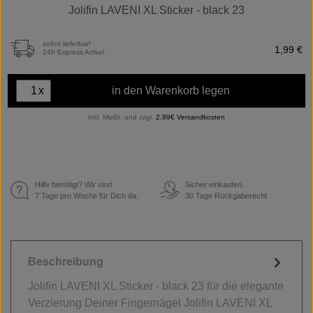
Jolifin LAVENI XL Sticker - black 23
sofort lieferbar!
1,99 €
24h Express Artikel
x
in den Warenkorb legen
inkl. MwSt. und zzgl.
2,99€ Versandkosten
Hilfe benötigt? Wir sind
Sicher einkaufen.
€
7 Tage pro Woche für Dich da.
30 Tage Rückgaberecht
Beschreibung
Jolifin LAVENI XL Sticker - black 23 für die elegante
Verzierung Deiner Fingernägel Jolifin LAVENI XL