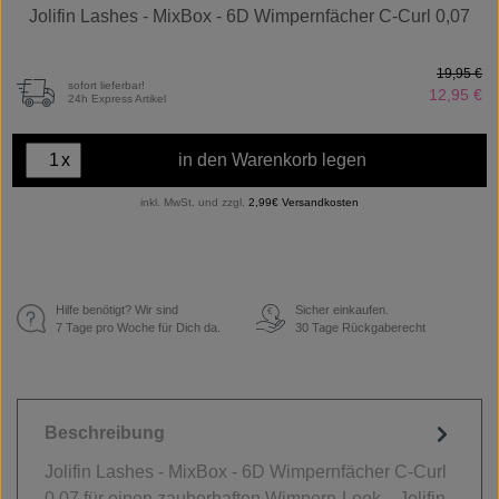
Jolifin Lashes - MixBox - 6D Wimpernfächer C-Curl 0,07
19,95 €
sofort lieferbar!
12,95 €
24h Express Artikel
x
in den Warenkorb legen
inkl. MwSt. und zzgl.
2,99€ Versandkosten
Hilfe benötigt? Wir sind
Sicher einkaufen.
€
7 Tage pro Woche für Dich da.
30 Tage Rückgaberecht
Beschreibung
Jolifin Lashes - MixBox - 6D Wimpernfächer C-Curl
0,07 für einen zauberhaften Wimpern-Look Jolifin