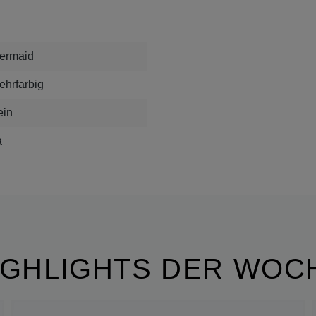
ermaid
ehrfarbig
ein
a
IGHLIGHTS DER WOC