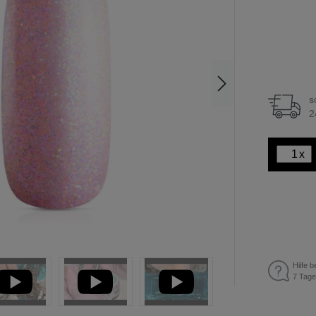
s
2
x
Hilfe b
7 Tage