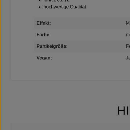
hochwertige Qualität
Effekt:
M
Farbe:
m
Partikelgröße:
F
Vegan:
J
H