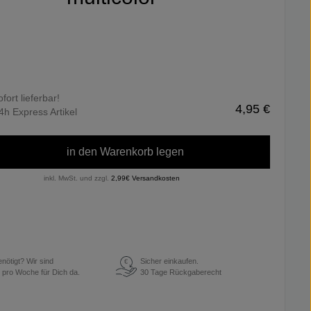
ofort lieferbar!
4,95 €
4h Express Artikel
in den Warenkorb legen
inkl. MwSt. und zzgl.
2,99€ Versandkosten
enötigt? Wir sind
Sicher einkaufen.
€
 pro Woche für Dich da.
30 Tage Rückgaberecht