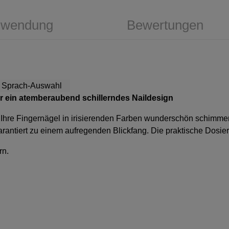
wendung
Bewertungen
für ein atemberaubend schillerndes Naildesign
st Ihre Fingernägel in irisierenden Farben wunderschön schimme
rantiert zu einem aufregenden Blickfang. Die praktische Dosierf
rn.