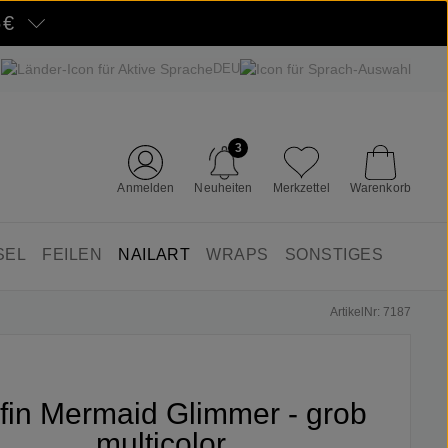
5€
DEU
3
Anmelden
Neuheiten
Merkzettel
Warenkorb
SEL
FEILEN
NAILART
WRAPS
SONSTIGES
ArtikelNr: 7187
ifin Mermaid Glimmer - grob
multicolor