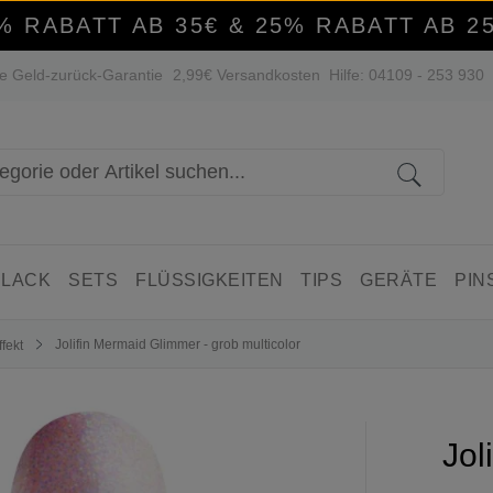
% RABATT AB 35€ & 25% RABATT AB 2
e Geld-zurück-Garantie
2,99€ Versandkosten
Hilfe: 04109 - 253 930
 LACK
SETS
FLÜSSIGKEITEN
TIPS
GERÄTE
PIN
Jolifin Mermaid Glimmer - grob multicolor
fekt
Jol