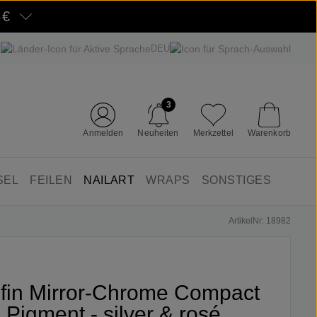
5€
DEU
3
Anmelden
Neuheiten
Merkzettel
Warenkorb
SEL
FEILEN
NAILART
WRAPS
SONSTIGES
ArtikelNr: 18982
ifin Mirror-Chrome Compact
Pigment - silver & rosé