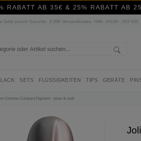
% RABATT AB 35€ & 25% RABATT AB 2
e Geld-zurück-Garantie
2,99€ Versandkosten
Hilfe: 04109 - 253 930
 LACK
SETS
FLÜSSIGKEITEN
TIPS
GERÄTE
PIN
rror-Chrome Compact Pigment - silver & rosé
Jol