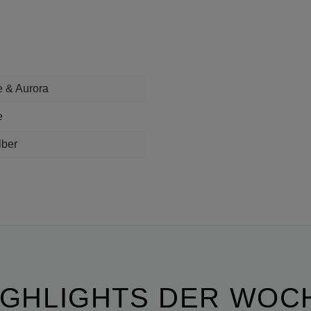
 & Aurora
e
lber
IGHLIGHTS DER WOC