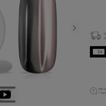
s
2
x
Hilfe b
7 Tage