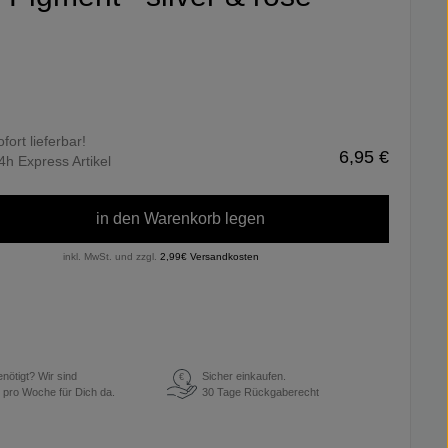
ofort lieferbar!
6,95 €
4h Express Artikel
in den Warenkorb legen
inkl. MwSt. und zzgl.
2,99€ Versandkosten
enötigt? Wir sind
Sicher einkaufen.
€
 pro Woche für Dich da.
30 Tage Rückgaberecht