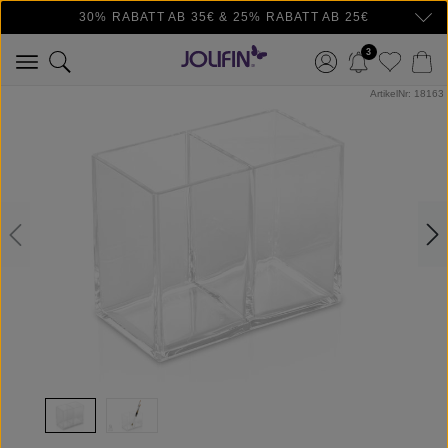
30% RABATT AB 35€ & 25% RABATT AB 25€
Zum Hauptinhalt springen
3
Bildergalerie überspringen
ArtikelNr: 18163