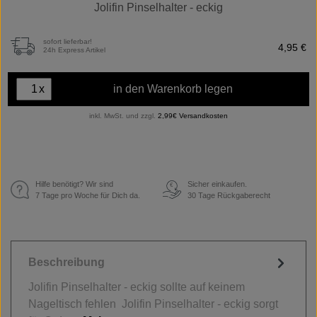
Jolifin Pinselhalter - eckig
sofort lieferbar!
4,95 €
24h Express Artikel
x
in den Warenkorb legen
inkl. MwSt. und zzgl.
2,99€ Versandkosten
Hilfe benötigt? Wir sind
Sicher einkaufen.
€
7 Tage pro Woche für Dich da.
30 Tage Rückgaberecht
Beschreibung
Jolifin Pinselhalter - eckig sollte auf keinem
Nageltisch fehlen Jolifin Pinselhalter - eckig sorgt