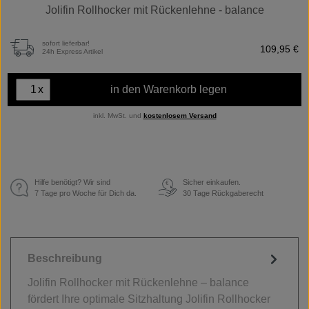
Jolifin Rollhocker mit Rückenlehne - balance
sofort lieferbar!
109,95 €
24h Express Artikel
x
in den Warenkorb legen
inkl. MwSt. und
kostenlosem Versand
Hilfe benötigt? Wir sind
Sicher einkaufen.
€
7 Tage pro Woche für Dich da.
30 Tage Rückgaberecht
Beschreibung
Jolifin Rollhocker mit Rückenlehne – balance
fördert Ihre optimale Sitzhaltung Jolifin Rollhocker