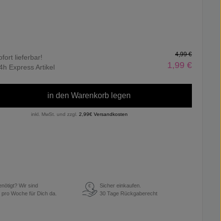
4,99 €
ofort lieferbar!
1,99 €
4h Express Artikel
in den Warenkorb legen
inkl. MwSt. und zzgl.
2,99€ Versandkosten
enötigt? Wir sind
Sicher einkaufen.
€
 pro Woche für Dich da.
30 Tage Rückgaberecht