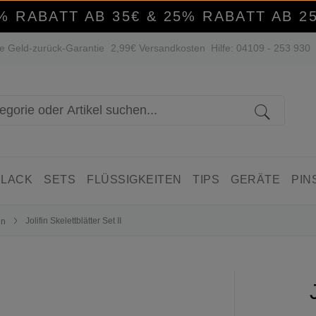
% RABATT AB 35€ & 25% RABATT AB 2
e Geld-zurück-Garantie
2,99€ Versandkosten
Hilfe: 04109 - 253 930
 LACK
SETS
FLÜSSIGKEITEN
TIPS
GERÄTE
PIN
Jolifin Skelettblätter Set II
ln