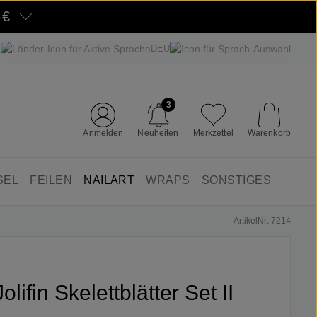
5€
DEU
3
Anmelden
Neuheiten
Merkzettel
Warenkorb
SEL
FEILEN
NAILART
WRAPS
SONSTIGES
ArtikelNr: 7214
Jolifin Skelettblätter Set II