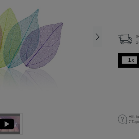
s
2
x
Hilfe b
7 Tage