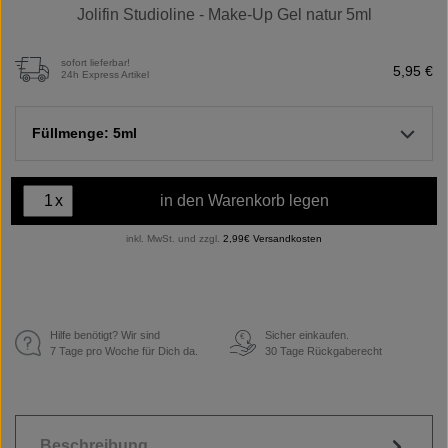
Jolifin Studioline - Make-Up Gel natur 5ml
sofort lieferbar!
5,95 €
24h Express Artikel
Füllmenge: 5ml
x
in den Warenkorb legen
inkl. MwSt. und zzgl.
2,99€ Versandkosten
Hilfe benötigt? Wir sind
Sicher einkaufen.
€
7 Tage pro Woche für Dich da.
30 Tage Rückgaberecht
Beschreibung