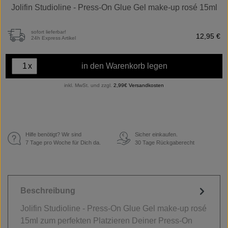
Jolifin Studioline - Press-On Glue Gel make-up rosé 15ml
sofort lieferbar!
12,95 €
24h Express Artikel
x
in den Warenkorb legen
inkl. MwSt. und zzgl.
2,99€ Versandkosten
Hilfe benötigt? Wir sind
Sicher einkaufen.
€
7 Tage pro Woche für Dich da.
30 Tage Rückgaberecht
Beschreibung
Jolifin Studioline - Press-On Glue Gel make-up rosé
15ml zum perfekten Platzieren Deiner Press-On