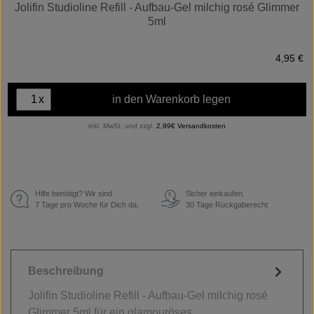
Jolifin Studioline Refill - Aufbau-Gel milchig rosé Glimmer
5ml
4,95 €
x
in den Warenkorb legen
inkl. MwSt. und zzgl.
2,99€ Versandkosten
Hilfe benötigt? Wir sind
Sicher einkaufen.
€
7 Tage pro Woche für Dich da.
30 Tage Rückgaberecht
Beschreibung
Jolifin Studioline Refill - Aufbau-Gel milchig rosé
Glimmer 5ml für ein glamouröses