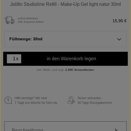
Jolifin Studioline Refill - Make-Up Gel light natur 30ml
sofort lieferbar!
15,95 €
24h Express Artikel
Füllmenge: 30ml
x
in den Warenkorb legen
inkl. MwSt. und zzgl.
2,99€ Versandkosten
Hilfe benötigt? Wir sind
Sicher einkaufen.
€
7 Tage pro Woche für Dich da.
30 Tage Rückgaberecht
Beschreibung