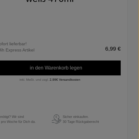
ofort lieferbar!
6,99 €
4h Express Artikel
in den Warenkorb legen
inkl. MwSt. und zzgl.
2,99€ Versandkosten
enötigt? Wir sind
Sicher einkaufen.
€
 pro Woche für Dich da.
30 Tage Rückgaberecht