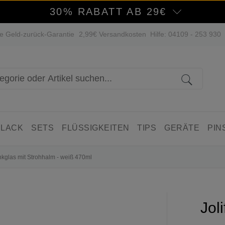
30% RABATT AB 29€
e Geld-zurück-Garantie
2,99€ Versandkosten
Hilfe: 04109 - 253 930
 LACK
SETS
FLÜSSIGKEITEN
TIPS
GERÄTE
PIN
rinkglas mit Strohhalm - weiß 470ml
Jol