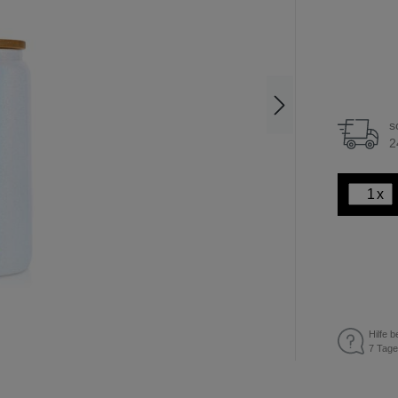
s
2
x
Hilfe b
7 Tage