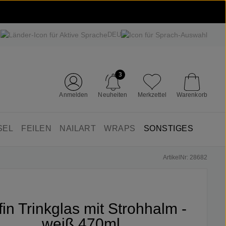
DEU
3
Anmelden
Neuheiten
Merkzettel
Warenkorb
SEL
FEILEN
NAILART
WRAPS
SONSTIGES
ArtikelNr: 28682
ifin Trinkglas mit Strohhalm -
weiß 470ml