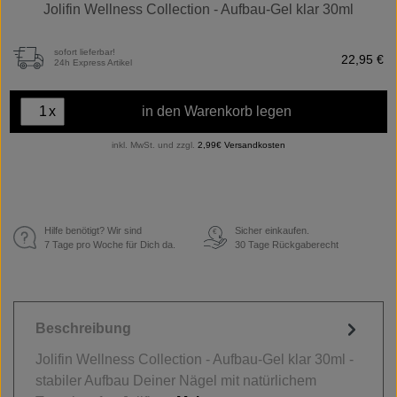
Jolifin Wellness Collection - Aufbau-Gel klar 30ml
sofort lieferbar!
22,95 €
24h Express Artikel
x
in den Warenkorb legen
inkl. MwSt. und zzgl.
2,99€ Versandkosten
Hilfe benötigt? Wir sind
Sicher einkaufen.
€
7 Tage pro Woche für Dich da.
30 Tage Rückgaberecht
Beschreibung
Jolifin Wellness Collection - Aufbau-Gel klar 30ml -
stabiler Aufbau Deiner Nägel mit natürlichem