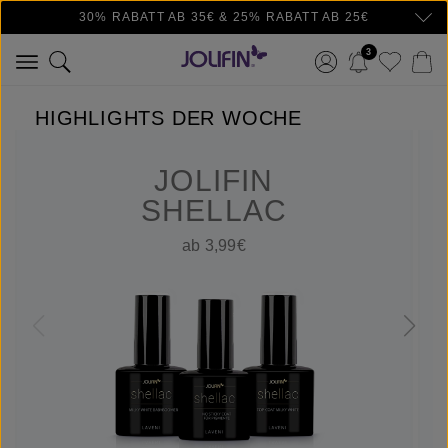
30% RABATT AB 35€ & 25% RABATT AB 25€
Zum Hauptinhalt springen
3
HIGHLIGHTS DER WOCHE
JOLIFIN
SHELLAC
ab 3,99€