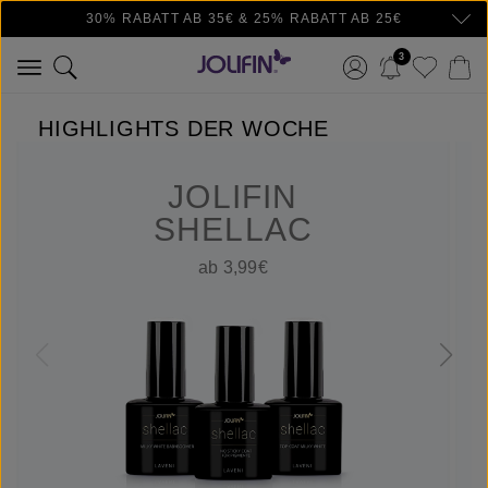
30% RABATT AB 35€ & 25% RABATT AB 25€
Zum Hauptinhalt springen
3
HIGHLIGHTS DER WOCHE
JOLIFIN
SHELLAC
ab 3,99€