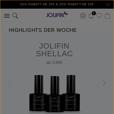
30% RABATT AB 35€ & 25% RABATT AB 25€
Zum Hauptinhalt springen
3
HIGHLIGHTS DER WOCHE
JOLIFIN
SHELLAC
ab 3,99€