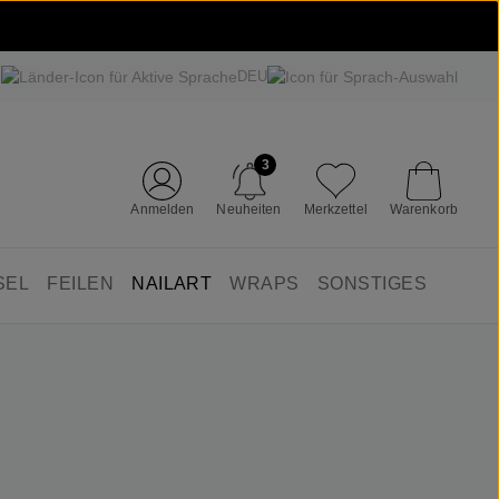
DEU
3
Anmelden
Neuheiten
Merkzettel
Warenkorb
SEL
FEILEN
NAILART
WRAPS
SONSTIGES