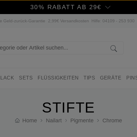
30% RABATT AB 29€
e Geld-zurück-Garantie
2,99€ Versandkosten
Hilfe: 04109 - 253 930
 LACK
SETS
FLÜSSIGKEITEN
TIPS
GERÄTE
PIN
STIFTE
Home
Nailart
Pigmente
Chrome