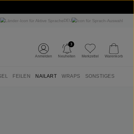
DEU
3
Anmelden
Neuheiten
Merkzettel
Warenkorb
SEL
FEILEN
NAILART
WRAPS
SONSTIGES