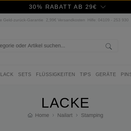
30% RABATT AB 29€
e Geld-zurück-Garantie
2,99€ Versandkosten
Hilfe: 04109 - 253 930
 LACK
SETS
FLÜSSIGKEITEN
TIPS
GERÄTE
PIN
LACKE
Home
Nailart
Stamping