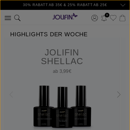
30% RABATT AB 35€ & 25% RABATT AB 25€
Zum Hauptinhalt springen
3
HIGHLIGHTS DER WOCHE
JOLIFIN
SHELLAC
ab 3,99€