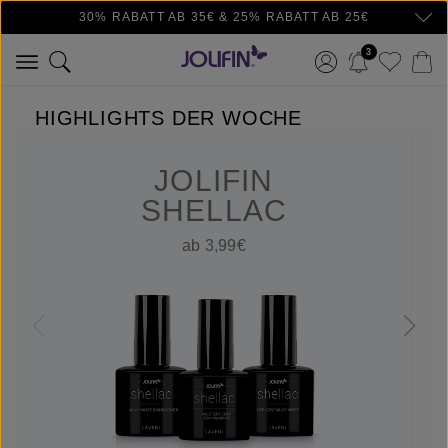
30% RABATT AB 35€ & 25% RABATT AB 25€
Zum Hauptinhalt springen
3
HIGHLIGHTS DER WOCHE
JOLIFIN
SHELLAC
ab 3,99€