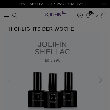
30% RABATT AB 35€ & 25% RABATT AB 25€
Zum Hauptinhalt springen
3
HIGHLIGHTS DER WOCHE
JOLIFIN
SHELLAC
ab 3,99€