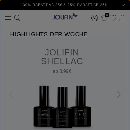
30% RABATT AB 35€ & 25% RABATT AB 25€
Zum Hauptinhalt springen
3
HIGHLIGHTS DER WOCHE
JOLIFIN
SHELLAC
ab 3,99€