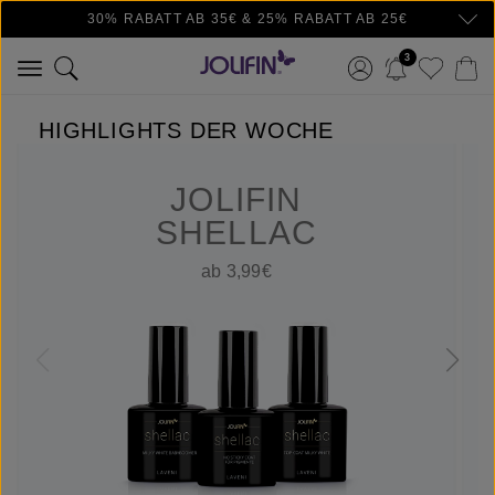
30% RABATT AB 35€ & 25% RABATT AB 25€
Zum Hauptinhalt springen
3
HIGHLIGHTS DER WOCHE
JOLIFIN
SHELLAC
ab 3,99€